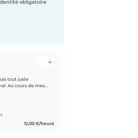
dentité obligatoire
4
nal. Au cours de mes
er de nombreux baby-
es
12,00 €/heure