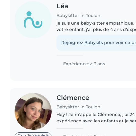
Léa
Babysitter in Toulon
je suis une baby-sitter empathique, 
votre enfant. j'ai plus de 4 ans d'ex
enfants en gardant mes cousins et 
peu près tous..
Rejoignez Babysits pour voir ce pr
Expérience: > 3 ans
Clémence
Babysitter in Toulon
Hey ! Je m'appelle Clémence, j ai 24
expérience avec les enfants et je ser
dépanner dès que vous en aurez bes
alentours..
Coup de cœur de la