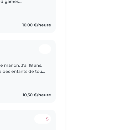
nd games.
I'm happy to assist
ible,..
10,00 €/heure
e manon. J'ai 18 ans.
de des enfants de tout
 sais m'en occuper ,
10,50 €/heure
5