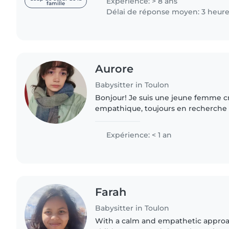
Expérience: > 8 ans
famille
Délai de réponse moyen: 3 heur
Aurore
Babysitter in Toulon
Bonjour! Je suis une jeune femme cr
empathique, toujours en recherche
d'apprentissage. J'ai de l'expérience
qui m'a appris patience, observation
Expérience: < 1 an
Farah
Babysitter in Toulon
With a calm and empathetic approa