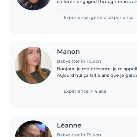
children engaged through music a
Comfortable with pets and cooking, 
with homework. Reliable and respons
Expérience: general.experience.
Manon
Babysitter in Toulon
Bonjour, je me présente, je m'appell
Aujourd'hui ça fait 5 ans que je gar
âge. J'aime beaucoup les garder , je
faire..
Expérience: > 4 ans
Léanne
Babysitter in Toulon