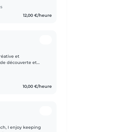
es
12,00 €/heure
éative et
 de découverte et
 dans le pet sitting
..
10,00 €/heure
ch, I enjoy keeping