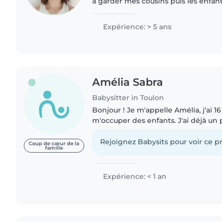
à garder mes cousins puis les enfan
Je serais prochainement diplômée 
général, j'ai..
Expérience: > 5 ans
Amélia Sabra
Babysitter in Toulon
Bonjour ! Je m'appelle Amélia, j'ai 16
m'occuper des enfants. J'ai déjà un
gardant mon petit cousin et ma peti
responsable, patiente..
Rejoignez Babysits pour voir ce pr
Coup de cœur de la
famille
Expérience: < 1 an