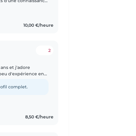
ts d'une connaissance.
du baccalauréat
10,00 €/heure
2
 ans et j'adore
 peu d'expérience en
te cousine. Je suis
ofil complet.
8,50 €/heure