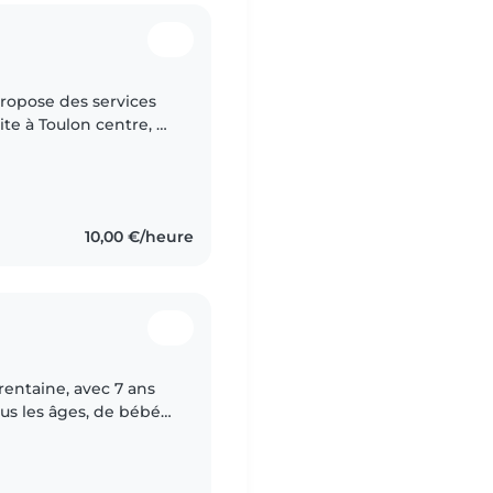
ite à Toulon centre, à
iberté et je me
10,00 €/heure
rentaine, avec 7 ans
us les âges, de bébé à
pagnol et le français,