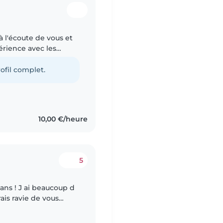
à l'écoute de vous et
périence avec les
cousines âgée de à
ofil complet.
10,00 €/heure
5
 ans ! J ai beaucoup d
ais ravie de vous
oin sur Toulon ou aux