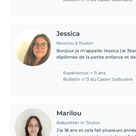
Jessica
Nounou à Toulon
Bonjour je m'appelle Jessica j'ai 36ans. Professionn
diplômée de la petite enfance et de
de 15 ans d'expérience, j'ai exercé e
scolaire,..
Expérience: > 11 ans
Bulletin n°3 du Casier Judiciaire
Marilou
Babysitter in Toulon
J'ai 18 ans et cela fait plusieurs an