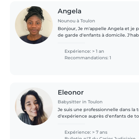
Angela
Nounou à Toulon
Bonjour, Je m'appelle Angela et je propose des services
de garde d'enfants à domicile. J'hab
6 minutes à pied de la Place de la L
déplace également..
Expérience: > 1 an
Recommandations: 1
Eleonor
Babysitter in Toulon
Je suis une professionnelle dans la t
d'expérience auprès d'enfants de to
adolescent. Je parle couramment l'es
et j'ai..
Expérience: > 7 ans
Bulletin n°3 du Casier Judiciaire