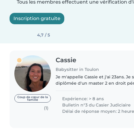
Tous les membres effectuent une vérification d'i
Inscription gratuite
4,7 / 5
Cassie
Babysitter in Toulon
Je m'appelle Cassie et j'ai 23ans. Je suis tout juste
diplômée d'un master 2 en droit pé
études, j'ai eu l'occasion de réalis
sittings en journée..
Coup de cœur de la
Expérience: > 8 ans
famille
Bulletin n°3 du Casier Judiciaire
(1)
Délai de réponse moyen: 2 heur