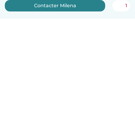
Contacter Milena
1
Français
Comment ça marche
Aide
Conditions et confidentialité
Tarifs
Coordonnées de l'entreprise
Babysits pour les entreprises
Les normes communautaires