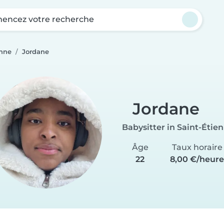
ncez votre recherche
enne
Jordane
Jordane
Babysitter in Saint-Étie
Âge
Taux horaire
22
8,00 €/heur