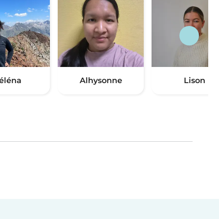
éléna
Alhysonne
Lison