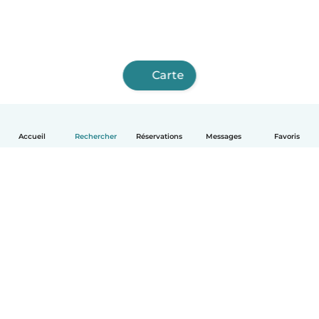
Carte
Accueil
Rechercher
Réservations
Messages
Favoris
Français
Comment ça marche
Aide
Conditions et confidentialité
Tarifs