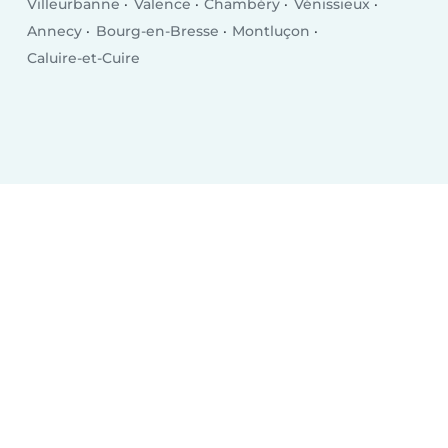
Villeurbanne
Valence
Chambéry
Vénissieux
Annecy
Bourg-en-Bresse
Montluçon
Caluire-et-Cuire