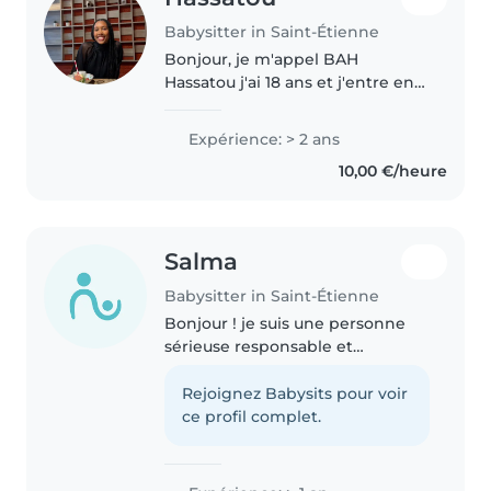
Babysitter in Saint-Étienne
Bonjour, je m'appel BAH
Hassatou j'ai 18 ans et j'entre en
première année de licence de
détroit à jean monnet à saint
Expérience: > 2 ans
étienne. je suis originaire de
10,00 €/heure
lyon. J'ai déjà fait du babysitting..
Salma
Babysitter in Saint-Étienne
Bonjour ! je suis une personne
sérieuse responsable et
attentive et je souhaite proposer
mes services de baby-sitting.
Rejoignez Babysits pour voir
J'aime beaucoup m'occuper des
ce profil complet.
enfants et j'ai déjà l'habitude..