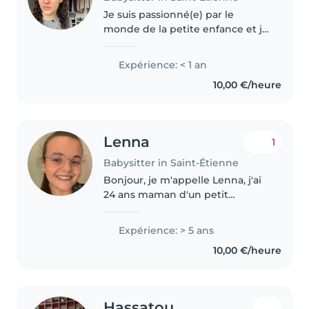
Je suis passionné(e) par le
monde de la petite enfance et je
propose une garde responsable
et bienveillante pour
Expérience: < 1 an
accompagner vos enfants.
10,00 €/heure
Dynamique et patiente, je
m'adapte à tous..
Lenna
1
Babysitter in Saint-Étienne
Bonjour, je m'appelle Lenna, j'ai
24 ans maman d'un petit
garçons. Titulaire d'une licence
en science de l'éducation et d'un
Expérience: > 5 ans
CAP petite enfance, j'ai acquis
10,00 €/heure
une solide expérience auprès..
Hassatou