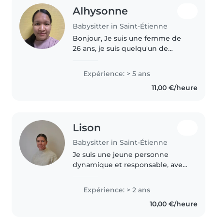
Alhysonne
Babysitter in Saint-Étienne
Bonjour, Je suis une femme de
26 ans, je suis quelqu'un de
douce, patiente, calme et
attentionnée. J'ai mon CAP AEPE
Expérience: > 5 ans
et je travaille en crèche depuis 3
11,00 €/heure
ans, donc je saurai m'occuper..
Lison
Babysitter in Saint-Étienne
Je suis une jeune personne
dynamique et responsable, avec
deux ans d'expérience en garde
d'enfants, principalement avec
Expérience: > 2 ans
des enfants d'âge préscolaire et
10,00 €/heure
scolaire. Je suis à l'aise..