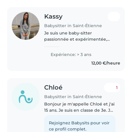
Kassy
Babysitter in Saint-Étienne
Je suis une baby-sitter
passionnée et expérimentée,
prête à prendre soin de vos
enfants avec dévouement et
Expérience: > 3 ans
créativité. Avec des stages
12,00 €/heure
d'expérience auprès des bébés,
des tout-petits..
Chloé
1
Babysitter in Saint-Étienne
Bonjour je m'appelle Chloé et j'ai
15 ans. Je suis en classe de 3e. Je
cherche à faire du Baby-sitting
afin de subvenir à mes besoins
Rejoignez Babysits pour voir
secondaires. Je suis une jeune
ce profil complet.