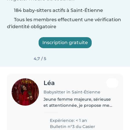
184 baby-sitters actifs à Saint-Étienne
Tous les membres effectuent une vérification
d'identité obligatoire
Inscription gratuite
4,7 / 5
Léa
Babysitter in Saint-Étienne
Jeune femme majeure, sérieuse
et attentionnée, je propose mes
services de nounou avec
bienveillance et sécurité. Ayant
Expérience: < 1 an
toujours aimé le contact avec les
Bulletin n°3 du Casier
enfants, je suis à l'aise avec..