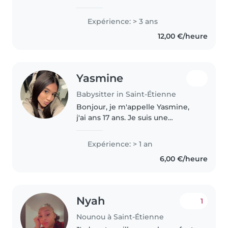
dans la garde d’enfants. Être
baby-sitter est pour moi un vrai
Expérience: > 3 ans
plaisir : j’aime partager des
12,00 €/heure
moments de rire, de..
Yasmine
Babysitter in Saint-Étienne
Bonjour, je m'appelle Yasmine,
j'ai ans 17 ans. Je suis une
personne responsable, calme,
souriante et j'aime beaucoup
Expérience: > 1 an
m'occuper des enfants. Je suis
6,00 €/heure
actuellement en bac pro
accueil,..
Nyah
1
Nounou à Saint-Étienne