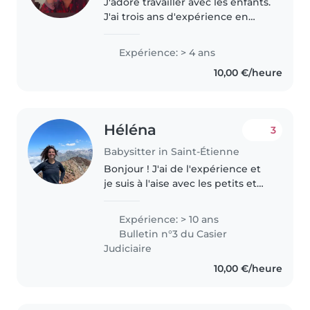
J'adore travailler avec les enfants.
J'ai trois ans d'expérience en
gardiennage, principalement
auprès de bébés et de tout-
Expérience: > 4 ans
petits. J'ai également de
10,00 €/heure
l'expérience avec des enfants
ayant..
Héléna
3
Babysitter in Saint-Étienne
Bonjour ! J'ai de l'expérience et
je suis à l'aise avec les petits et
les grands. J'adore les occuper
avec des jeux de société, des
Expérience: > 10 ans
chansons, des activités
Bulletin n°3 du Casier
manuelles ou avec de la..
Judiciaire
10,00 €/heure