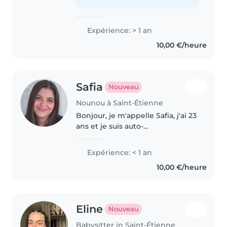
fille responsable..
Expérience: > 1 an
10,00 €/heure
Safia
Nouveau
Nounou à Saint-Étienne
Bonjour, je m'appelle Safia, j'ai 23
ans et je suis auto-
entrepreneuse dans le secteur
des services à la personne. Je
Expérience: < 1 an
propose des services de garde
10,00 €/heure
d'enfants à domicile, que ce soit..
Eline
Nouveau
Babysitter in Saint-Étienne