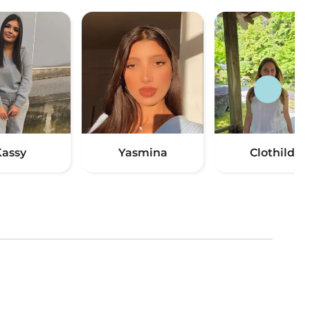
assy
Yasmina
Clothilde