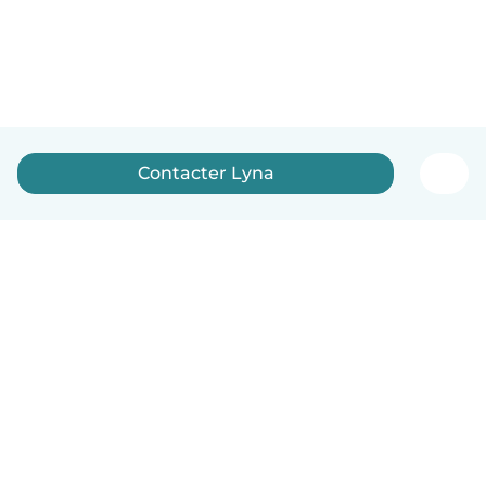
Contacter Lyna
Français
Comment ça marche
Aide
Conditions et confidentialité
Tarifs