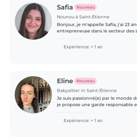
Safia
Nouveau
Nounou à Saint-Étienne
Bonjour, je m'appelle Safia, j'ai 23 an
entrepreneuse dans le secteur des s
Je propose des services de garde d'
que ce soit..
Expérience: < 1 an
Eline
Nouveau
Babysitter in Saint-Étienne
Je suis passionné(e) par le monde d
je propose une garde responsable e
accompagner vos enfants. Dynamiqu
m'adapte à tous..
Expérience: < 1 an