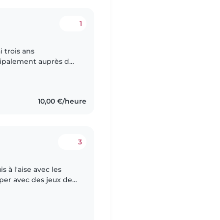
1
i trois ans
cipalement auprès de
ent de l'expérience
10,00 €/heure
3
s manuelles ou avec de