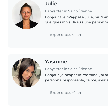
Julie
Babysitter in Saint-Étienne
Bonjour ! Je m'appelle Julie, j'ai 17 a
quelques mois. Je suis une personne
patiente, manuelle j'aime le design 
et..
Expérience: < 1 an
Yasmine
Babysitter in Saint-Étienne
Bonjour, je m'appelle Yasmine, j'ai an
personne responsable, calme, souria
beaucoup m'occuper des enfants. Je suis actuellement en
bac pro accueil,..
Expérience: > 1 an