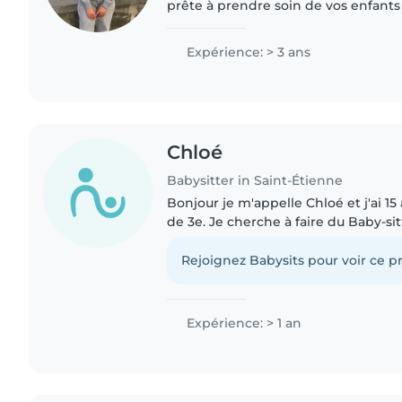
prête à prendre soin de vos enfant
créativité. Avec des stages d'expérience auprès des
bébés, des tout-petits..
Expérience: > 3 ans
Chloé
Babysitter in Saint-Étienne
Bonjour je m'appelle Chloé et j'ai 15 
de 3e. Je cherche à faire du Baby-si
à mes besoins secondaires. Je suis u
responsable..
Rejoignez Babysits pour voir ce pr
Expérience: > 1 an