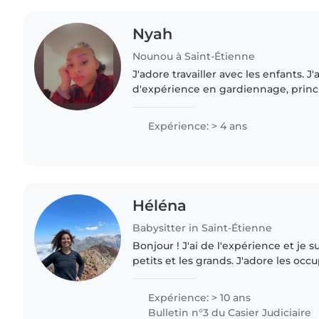
Nyah
Nounou à Saint-Étienne
J'adore travailler avec les enfants. J'a
d'expérience en gardiennage, prin
bébés et de tout-petits. J'ai égalem
avec des enfants ayant..
Expérience: > 4 ans
Héléna
Babysitter in Saint-Étienne
Bonjour ! J'ai de l'expérience et je suis à l'aise avec les
petits et les grands. J'adore les occuper avec des jeux de
société, des chansons, des activité
la..
Expérience: > 10 ans
Bulletin n°3 du Casier Judiciaire