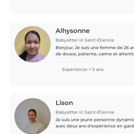
Alhysonne
Babysitter in Saint-Étienne
Bonjour, Je suis une femme de 26 an
de douce, patiente, calme et attent
AEPE et je travaille en crèche depuis
m'occuper..
Expérience: > 5 ans
Lison
Babysitter in Saint-Étienne
Je suis une jeune personne dynamiq
avec deux ans d'expérience en gard
principalement avec des enfants d'â