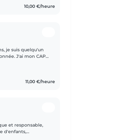
10,00 €/heure
s, je suis quelqu'un
ionnée. J'ai mon CAP
 3 ans, donc je saurai
11,00 €/heure
ue et responsable,
e d'enfants,
ge préscolaire et