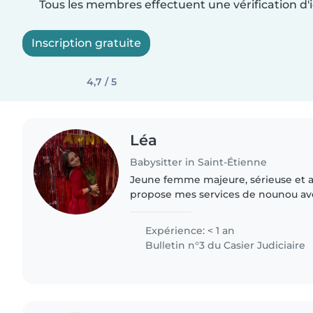
Tous les membres effectuent une vérification d'i
Inscription gratuite
4,7 / 5
Léa
Babysitter in Saint-Étienne
Jeune femme majeure, sérieuse et a
propose mes services de nounou ave
sécurité. Ayant toujours aimé le cont
je suis à l'aise avec..
Expérience: < 1 an
Bulletin n°3 du Casier Judiciaire