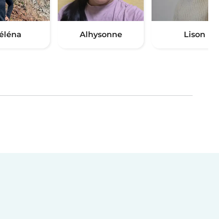
éléna
Alhysonne
Lison