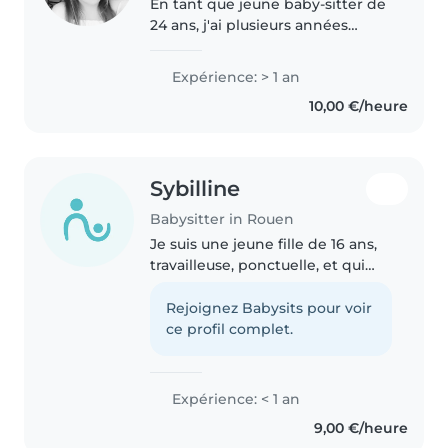
En tant que jeune baby-sitter de
24 ans, j'ai plusieurs années
d'expérience à m'occuper
d'enfants de tous âges, des
Expérience: > 1 an
bébés aux enfants d'âge
10,00 €/heure
préscolaire. Je suis responsable,
attentif..
Sybilline
Babysitter in Rouen
Je suis une jeune fille de 16 ans,
travailleuse, ponctuelle, et qui
s’occuper d’enfants, suite au faite
que j’ai des petites sœurs et que
Rejoignez Babysits pour voir
je m’en occupe la plupart du
ce profil complet.
temps. Je suis..
Expérience: < 1 an
9,00 €/heure