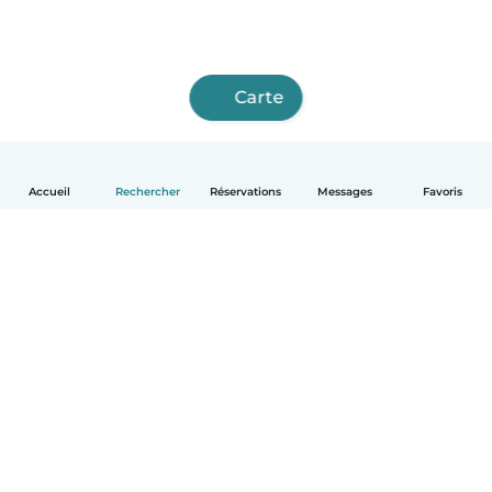
Carte
Accueil
Rechercher
Réservations
Messages
Favoris
Français
Comment ça marche
Aide
Conditions et confidentialité
Tarifs
Coordonnées de l'entreprise