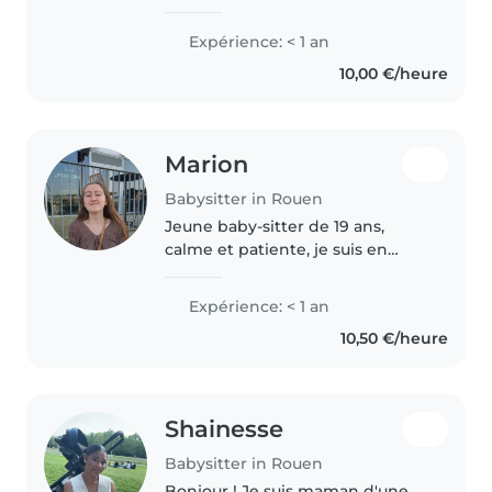
actuellement en cours pour
obtenir mon bac. Je suis à l'aise
Expérience: < 1 an
avec les enfants de tous âges et
10,00 €/heure
j'ai de l'expérience avec les
enfants..
Marion
Babysitter in Rouen
Jeune baby-sitter de 19 ans,
calme et patiente, je suis en
licence de lettres modernes à
Rouen. Je n'ai pas d'expérience
Expérience: < 1 an
professionnelle mais je suis
10,50 €/heure
l'aînée d'une fratrie . Je suis..
Shainesse
Babysitter in Rouen
Bonjour ! Je suis maman d'une