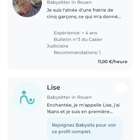
Babysitter in Rouen
Je suis l'aînée d'une fratrie de
cinq garçons, ce qui m'a donné
l'habitude de m'occuper
d'enfants depuis toujours. En
Expérience: > 4 ans
plus de mes petits frères, j'ai
Bulletin n°3 du Casier
aussi eu l'occasion de garder..
Judiciaire
Recommandations: 1
11,00 €/heure
Lise
Babysitter in Rouen
Enchantée, je m'appelle Lise, j'ai
16ans et je suis en première
générale. Cela fait environ 2 ans
que je garde des enfants de 3 à
Rejoignez Babysits pour voir
11 ans, en général. Depuis peu je
ce profil complet.
garde aussi des..