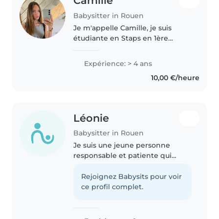
Camille
Babysitter in Rouen
Je m'appelle Camille, je suis
étudiante en Staps en 1ère
année. Je fais du babyssiting
depuis 4 ans avec des enfants de
Expérience: > 4 ans
5 mois jusqu'à 14 ans. Je possède
10,00 €/heure
le PSC1. Je fais de la course..
Léonie
Babysitter in Rouen
Je suis une jeune personne
responsable et patiente qui
adore s'occuper des enfants.
Avec une année d'expérience en
Rejoignez Babysits pour voir
garde d'enfants, je suis à l'aise
ce profil complet.
avec les tout-petits, les enfants..