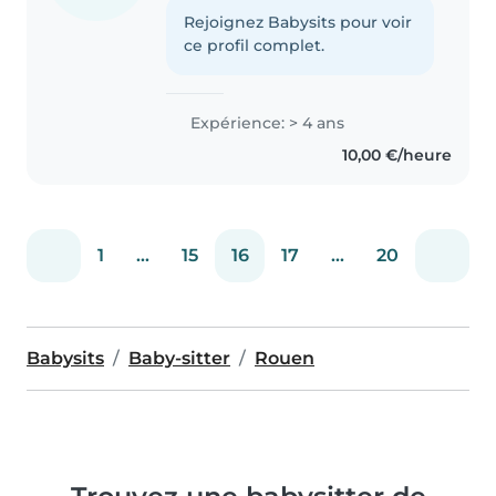
Rejoignez Babysits pour voir
ce profil complet.
Expérience: > 4 ans
10,00 €/heure
1
...
15
16
17
...
20
Babysits
Baby-sitter
Rouen