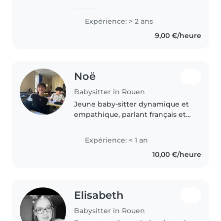
Expérience: > 2 ans
9,00 €/heure
Noë
Babysitter in Rouen
Jeune baby-sitter dynamique et
empathique, parlant français et
anglais, prête à s'occuper de vos
enfants avec enthousiasme,
Expérience: < 1 an
bénévole hebdomadaire.
10,00 €/heure
Expérience avec les ados, les
enfants..
Elisabeth
Babysitter in Rouen