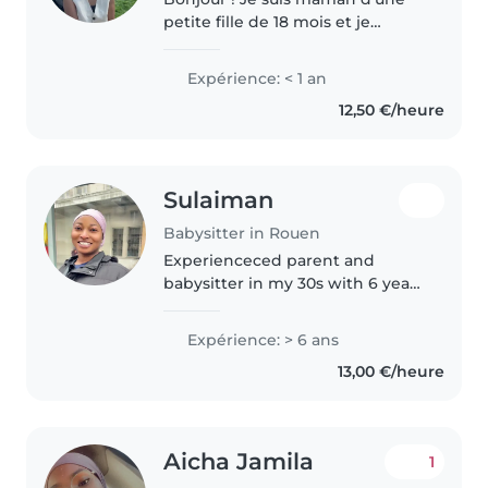
petite fille de 18 mois et je
connais bien le quotidien des
tout-petits. Patiente,
Expérience: < 1 an
responsable et attentive, je suis
12,50 €/heure
disponible après mon travail et
le..
Sulaiman
Babysitter in Rouen
Experienceced parent and
babysitter in my 30s with 6 years
of experience caring for
toddlers, babies, and
Expérience: > 6 ans
preschoolers. I'm comfortable
13,00 €/heure
with children who have special
needs, particularly..
Aicha Jamila
1