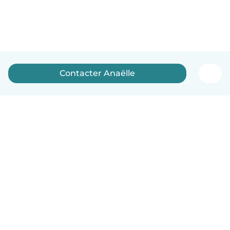
Contacter Anaëlle
Français
Comment ça marche
Aide
Conditions et confidentialité
Tarifs