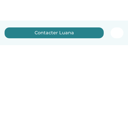
Contacter Luana
Français
Comment ça marche
Aide
Conditions et confidentialité
Tarifs
Coordonnées de l'entreprise