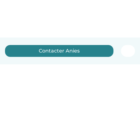
Contacter Anies
Français
Comment ça marche
Aide
Conditions et confidentialité
Tarifs