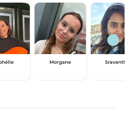
phélie
Morgane
Sravanthi