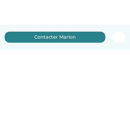
Contacter Marion
Français
Comment ça marche
Aide
Conditions et confidentialité
Tarifs