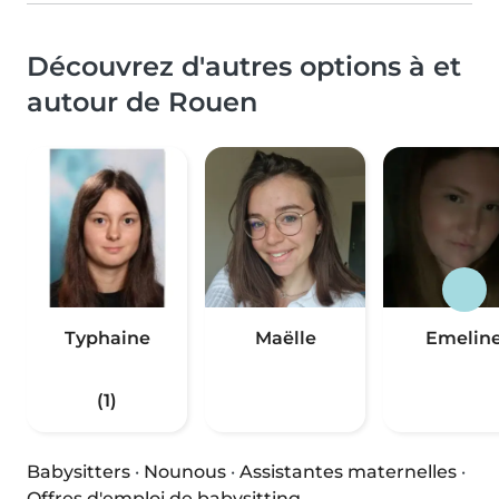
Découvrez d'autres options à et
autour de Rouen
Typhaine
Maëlle
Emelin
(1)
Babysitters
·
Nounous
·
Assistantes maternelles
·
Offres d'emploi de babysitting