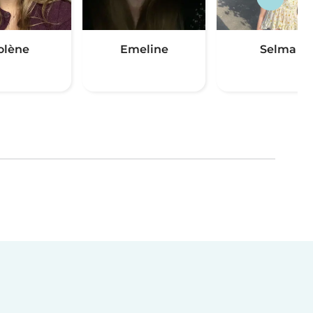
olène
Emeline
Selma