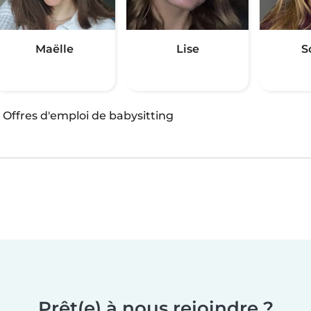
Maëlle
Lise
S
·
Offres d'emploi de babysitting
Prêt(e) à nous rejoindre ?