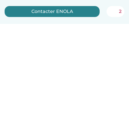
Contacter ENOLA
2
Français
Comment ça marche
Aide
Conditions et confidentialité
Tarifs
Coordonnées de l'entreprise
Babysits pour les entreprises