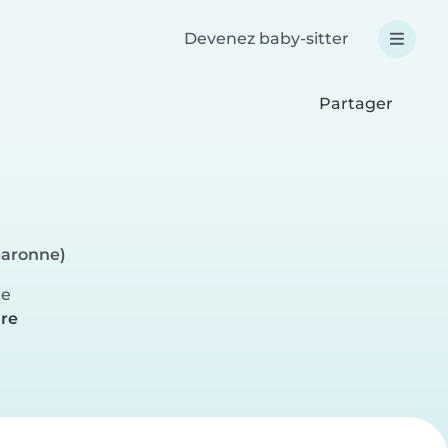
Devenez baby-sitter
Partager
Garonne)
re
ure