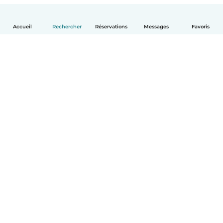
Accueil
Rechercher
Réservations
Messages
Favoris
Français
Comment ça marche
Aide
Conditions et confidentialité
Tarifs
Coordonnées de l'entreprise
Babysits pour les entreprises
Les normes communautaires