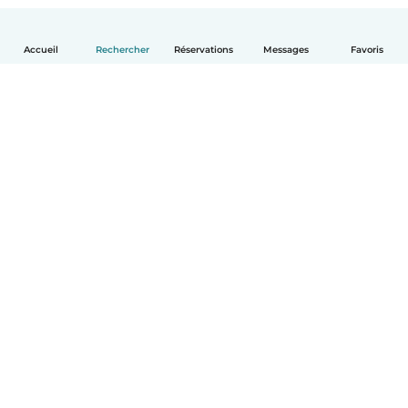
Accueil
Rechercher
Réservations
Messages
Favoris
Français
Comment ça marche
Aide
Conditions et confidentialité
Tarifs
Coordonnées de l'entreprise
Babysits pour les entreprises
Les normes communautaires