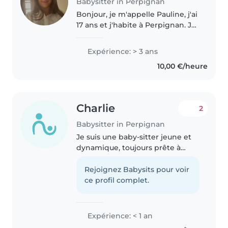
Babysitter in Perpignan
Bonjour, je m'appelle Pauline, j'ai
17 ans et j'habite à Perpignan. Je
suis au lycée en classe de
Terminale générale. Depuis que
Expérience: > 3 ans
je suis petite, j'ai l'habitude de
10,00 €/heure
m'occuper des enfants..
Charlie
2
Babysitter in Perpignan
Je suis une baby-sitter jeune et
dynamique, toujours prête à
s'amuser et à apprendre! Je
parle couramment français et
Rejoignez Babysits pour voir
anglais. Je suis actuellement en
ce profil complet.
deuxième année de CAP
Cuisine,..
Expérience: < 1 an