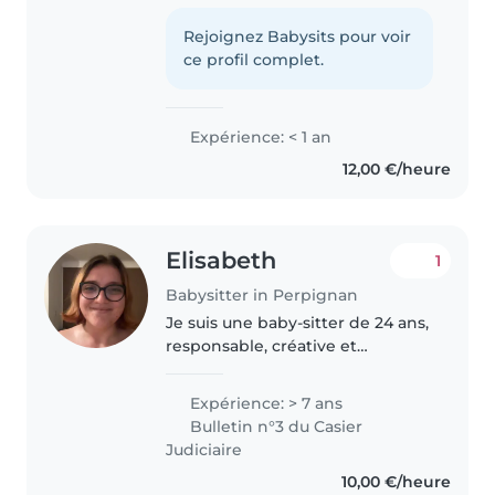
actuellement en classe de
seconde. J'ai déjà eu plusieurs
Rejoignez Babysits pour voir
expériences avec les enfants,
ce profil complet.
notamment en gardant
régulièrement..
Expérience: < 1 an
12,00 €/heure
Elisabeth
1
Babysitter in Perpignan
Je suis une baby-sitter de 24 ans,
responsable, créative et
patiente. J'ai 6 ans d'expérience
auprès des bébés, des tout-
Expérience: > 7 ans
petits, des enfants d'âge
Bulletin n°3 du Casier
préscolaire et des élèves du
Judiciaire
primaire...
10,00 €/heure