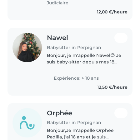
Judiciaire
CAP..
12,00 €/heure
Nawel
Babysitter in Perpignan
Bonjour, je m'appelle Nawel😊 Je
suis baby-sitter depuis mes 18
ans et je suis sur Perpignan et
disponible pour garder des
Expérience: > 10 ans
enfants de tout âge. J'ai été fille
12,50 €/heure
au pair pendant 2 ans..
Orphée
Babysitter in Perpignan
Bonjour,Je m'appelle Orphée
Padilla, j'ai 16 ans et je suis