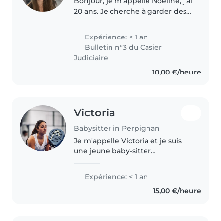
Bonjour, je m'appelle Noéline, j'ai
20 ans. Je cherche à garder des
enfants ponctuellement car j'ai
un emploi du temps très
Expérience: < 1 an
changeant, étant étudiante à
Bulletin n°3 du Casier
l'université. Je suis dynamique,..
Judiciaire
10,00 €/heure
Victoria
Babysitter in Perpignan
Je m'appelle Victoria et je suis
une jeune baby-sitter
dynamique et patiente, idéale
pour s'occuper de vos enfants en
Expérience: < 1 an
âge d'aller à l'école primaire.
15,00 €/heure
Bien que je sois nouvelle dans..