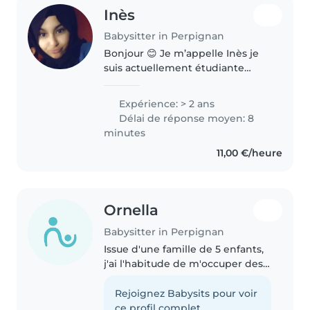
Inès
Babysitter in Perpignan
Bonjour 😊 Je m’appelle Inès je
suis actuellement étudiante
infirmière en première année.
J’ai auparavant obtenu un bac
Expérience: > 2 ans
ASSP (Accompagnement, Soins
Délai de réponse moyen: 8
et Services à la Personne) et
minutes
travaillé..
11,00 €/heure
Ornella
Babysitter in Perpignan
Issue d'une famille de 5 enfants,
j'ai l'habitude de m'occuper des
plus jeunes depuis qu'ils sont
bébés. Je suis actuellement à la
Rejoignez Babysits pour voir
recherche de travail.
ce profil complet.