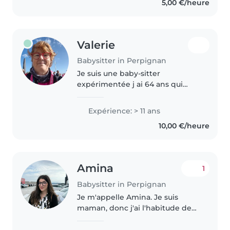
5,00 €/heure
Valerie
Babysitter in Perpignan
Je suis une baby-sitter
expérimentée j ai 64 ans qui
adore passer du temps avec les
enfants. Avec plus de 11 années
Expérience: > 11 ans
d'expérience auprès des tout-
10,00 €/heure
petits, des enfants d'âge
préscolaire..
Amina
1
Babysitter in Perpignan
Je m'appelle Amina. Je suis
maman, donc j'ai l'habitude de
m'occuper des enfants et de
gérer les routines du quotidien.