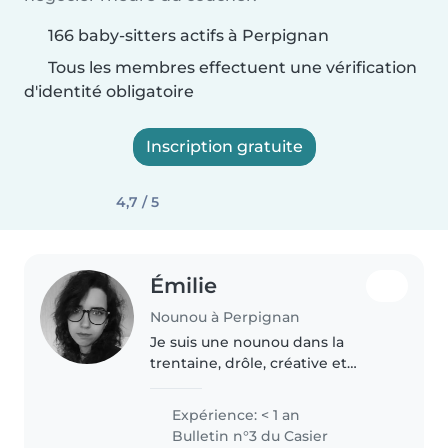
166 baby-sitters actifs à Perpignan
Tous les membres effectuent une vérification
d'identité obligatoire
Inscription gratuite
4,7 / 5
Émilie
Nounou à Perpignan
Je suis une nounou dans la
trentaine, drôle, créative et
empathique, prête à m'occuper
de vos enfants avec joie et
Expérience: < 1 an
bienveillance. Actuellement en
Bulletin n°3 du Casier
formation pour l'obtention du