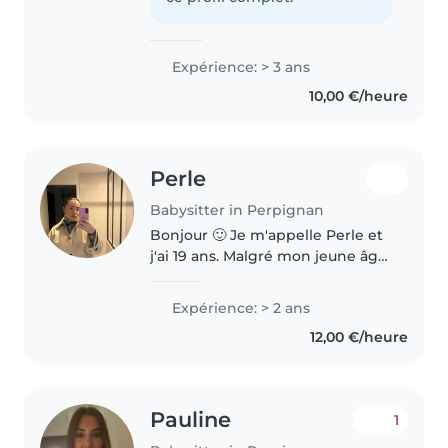
Expérience: > 3 ans
10,00 €/heure
Perle
Babysitter in Perpignan
Bonjour 🙂 Je m'appelle Perle et
j'ai 19 ans. Malgré mon jeune âge
déjà de l'expérience en terme
de babysitting depuis 2 ans, ainsi
Expérience: > 2 ans
que à l'aide au devoir. Je suis une
12,00 €/heure
personne responsable,..
Pauline
1