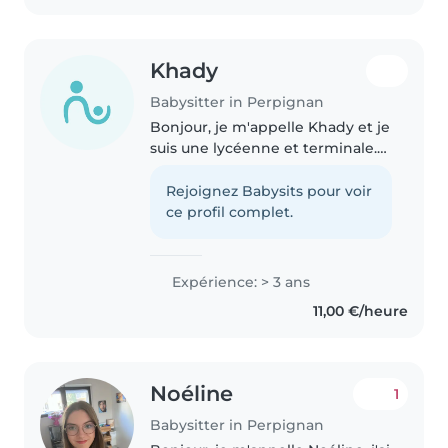
Khady
Babysitter in Perpignan
Bonjour, je m'appelle Khady et je
suis une lycéenne et terminale.
Étant quelqu'un de motivée et
dynamique, je cherche un travail
Rejoignez Babysits pour voir
dans le domaine de la garde
ce profil complet.
d'enfants. J'aime beaucoup..
Expérience: > 3 ans
11,00 €/heure
Noéline
1
Babysitter in Perpignan