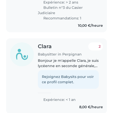
Expérience: > 2 ans
Je suis douce, patiente et
Bulletin n°3 du Casier
responsable. J'aime proposer
Judiciaire
des..
Recommandations: 1
10,00 €/heure
Clara
2
Babysitter in Perpignan
Bonjour je m'appelle Clara, je suis
lycéenne en seconde générale,
en recherche de baby-sitting à
temps partiel. Je suis disponible
Rejoignez Babysits pour voir
pour toute sorte d'activité
ce profil complet.
manuelle, jeux, aide..
Expérience: < 1 an
8,00 €/heure