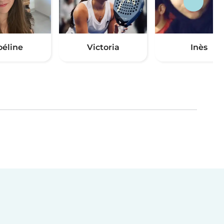
oéline
Victoria
Inès