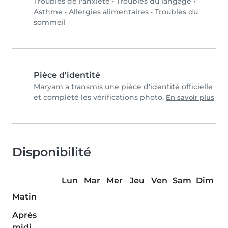
Troubles de l'anxiété
•
Troubles du langage
•
Asthme
•
Allergies alimentaires
•
Troubles du
sommeil
Pièce d'identité
Maryam a transmis une pièce d'identité officielle
et complété les vérifications photo.
En savoir plus
Disponibilité
Lun
Mar
Mer
Jeu
Ven
Sam
Dim
Matin
Après
midi