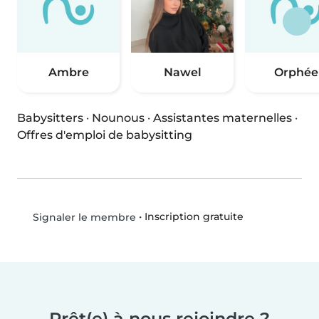
Ambre
Nawel
Orphée
Babysitters
·
Nounous
·
Assistantes maternelles
·
Offres d'emploi de babysitting
•
Inscription gratuite
Signaler le membre
Prêt(e) à nous rejoindre ?