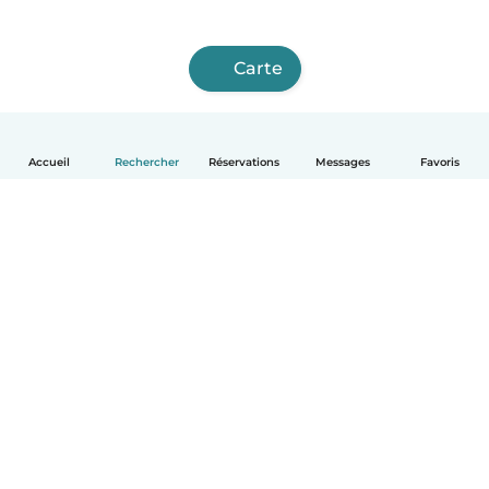
Carte
Accueil
Rechercher
Réservations
Messages
Favoris
Français
Comment ça marche
Aide
Conditions et confidentialité
Tarifs
Coordonnées de l'entreprise
Babysits pour les entreprises