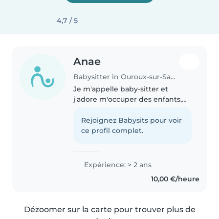
4,7 / 5
Anae
Babysitter in Ouroux-sur-Saône
Je m'appelle baby-sitter et
j'adore m'occuper des enfants,
surtout les 5-11 ans. Dynamique
et créée, je propose des activités
Rejoignez Babysits pour voir
manuelles, musicales ou des
ce profil complet.
jeux. Je peux aussi m'occuper..
Expérience: > 2 ans
10,00 €/heure
Dézoomer sur la carte pour trouver plus de