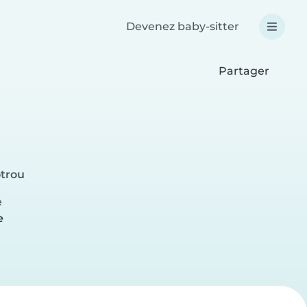
Devenez baby-sitter
Partager
otrou
e
e