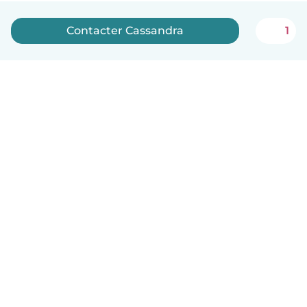
Contacter Cassandra
1
Français
Comment ça marche
Aide
Conditions et confidentialité
Tarifs
Coordonnées de l'entreprise
Babysits pour les entreprises