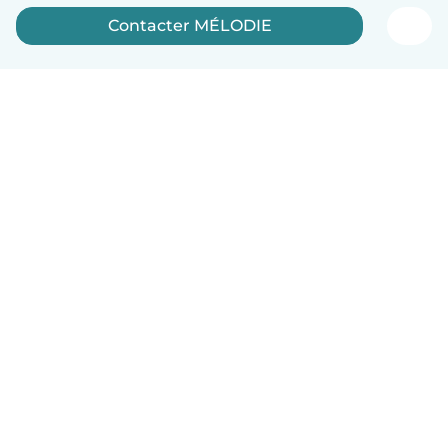
Contacter MÉLODIE
Français
Comment ça marche
Aide
Conditions et confidentialité
Tarifs
Coordonnées de l'entreprise
Babysits pour les entreprises
Les normes communautaires