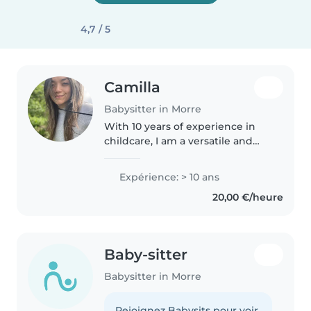
4,7 / 5
Camilla
Babysitter in Morre
With 10 years of experience in
childcare, I am a versatile and
experienced nanny, comfortable
with babies, toddlers, school-
Expérience: > 10 ans
aged children, and teenagers. I
20,00 €/heure
am fluent in English, Spanish,..
Baby-sitter
Babysitter in Morre
Rejoignez Babysits pour voir