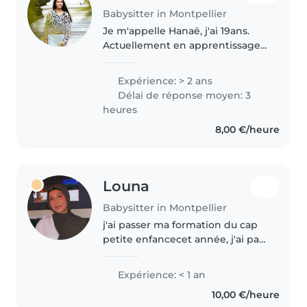
Babysitter in Montpellier
Je m'appelle Hanaë, j'ai 19ans.
Actuellement en apprentissage
pour passer mon CAP AEPE
(petite enfance). J'effectue mon
Expérience: > 2 ans
alternance en crèche dans le
Délai de réponse moyen: 3
secteur des bébé (de 2mois à
heures
1ans)...
8,00 €/heure
Louna
Babysitter in Montpellier
j'ai passer ma formation du cap
petite enfancecet année, j'ai par
conséquent un peu d'expérience
enfance crèche et assistante
Expérience: < 1 an
maternelle de par mes stages. je
10,00 €/heure
suis une personne très..