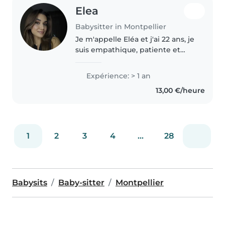
Elea
Babysitter in Montpellier
Je m'appelle Eléa et j'ai 22 ans, je
suis empathique, patiente et
drôle, idéale pour s'occuper de
vos enfants. Je suis à l'aise avec
Expérience: > 1 an
les tout-petits, les enfants d'âge
13,00 €/heure
préscolaire..
1
2
3
4
...
28
Babysits
Baby-sitter
Montpellier