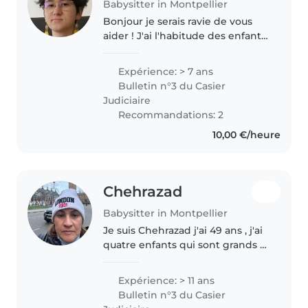
Babysitter in Montpellier
Bonjour je serais ravie de vous
aider ! J'ai l'habitude des enfants
de 4 mois à 13ans, et j'apprécie
les heures de nuit. Je peux
Expérience: > 7 ans
amener des activités (jeux de
Bulletin n°3 du Casier
société, dessins, maquillage),..
Judiciaire
Recommandations: 2
10,00 €/heure
Chehrazad
Babysitter in Montpellier
Je suis Chehrazad j'ai 49 ans , j'ai
quatre enfants qui sont grands la
toute dernière a 15 ans , j'aime
bien les enfants, les garder et
Expérience: > 11 ans
faire des activités. Je suis
Bulletin n°3 du Casier
disponible tous..