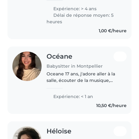
des écoles a toujours été une
Expérience: > 4 ans
vocation pour moi. Dans cette
Délai de réponse moyen: 5
optique, j'ai obtenu mon BAFA
heures
afin..
1,00 €/heure
Océane
Babysitter in Montpellier
Oceane 17 ans, j'adore aller à la
salle, écouter de la musique,
regarder des coucher de paradis
finalement ! Je suis aussi un
Expérience: < 1 an
moulin à paroles lorsque je suis
10,50 €/heure
moins timide haha. Je..
Héloïse