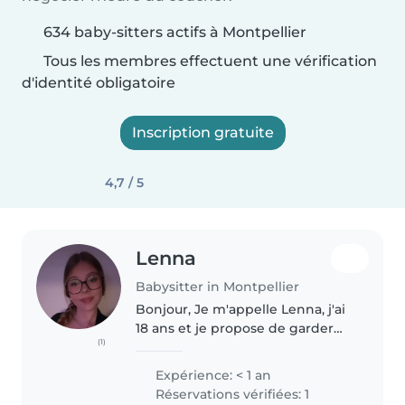
634 baby-sitters actifs à Montpellier
Tous les membres effectuent une vérification
d'identité obligatoire
Inscription gratuite
4,7 / 5
Lenna
Babysitter in Montpellier
Bonjour, Je m'appelle Lenna, j'ai
18 ans et je propose de garder
(1)
vos enfants avec sérieux et
bienveillance. Patiente,
Expérience: < 1 an
responsable et attentive, j'ai déjà
Réservations vérifiées: 1
de l'expérience grâce à mon..