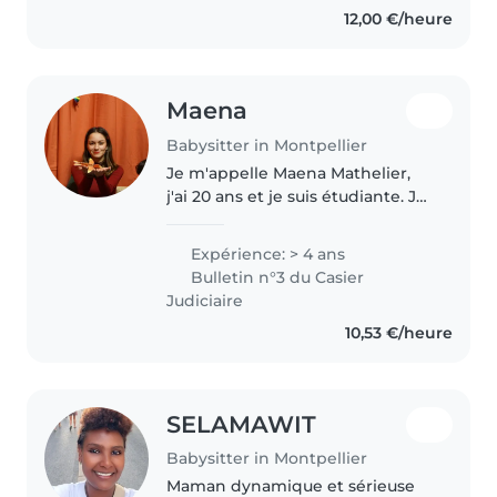
12,00 €/heure
Maena
Babysitter in Montpellier
Je m'appelle Maena Mathelier,
j'ai 20 ans et je suis étudiante. Je
suis une personne sérieuse,
attentionnée, ponctuelle, douce
Expérience: > 4 ans
et à l'écoute. Je propose de
Bulletin n°3 du Casier
garder vos enfants avec..
Judiciaire
10,53 €/heure
SELAMAWIT
Babysitter in Montpellier
Maman dynamique et sérieuse