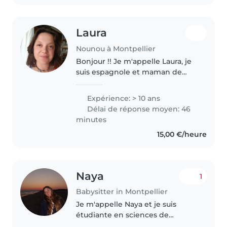
Laura
Nounou à Montpellier
Bonjour !! Je m'appelle Laura, je
suis espagnole et maman de
jumeaux de 9 ans. Je suis
assistante maternelle, j'ai fait 3
Expérience: > 10 ans
ans de psychologie, j'ai le titre
Délai de réponse moyen: 46
d'assistante maternelle..
minutes
15,00 €/heure
Naya
1
Babysitter in Montpellier
Je m'appelle Naya et je suis
étudiante en sciences de
l'éducation. Devenir professeure