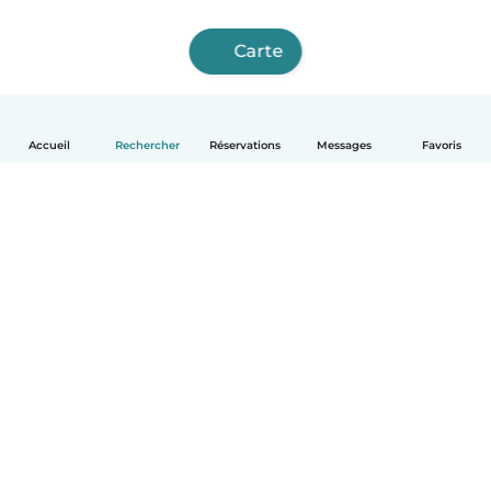
Carte
Accueil
Rechercher
Réservations
Messages
Favoris
Français
Comment ça marche
Aide
Conditions et confidentialité
Tarifs
Coordonnées de l'entreprise