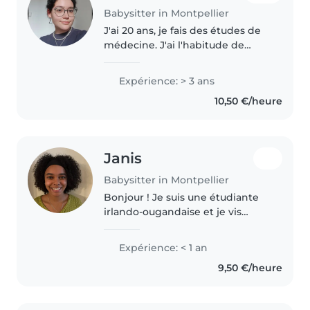
Babysitter in Montpellier
J'ai 20 ans, je fais des études de
médecine. J'ai l'habitude de
garder des enfants de 6 mois à 6
ans, mais je peux m'occuper des
Expérience: > 3 ans
plus grands également ! J'ai
10,50 €/heure
commencé en gardant les..
Janis
Babysitter in Montpellier
Bonjour ! Je suis une étudiante
irlando-ougandaise et je vis
actuellement à Montpellier, où
j'apprends le français. J'ai de
Expérience: < 1 an
l'expérience avec les enfants
9,50 €/heure
dans différents contextes...