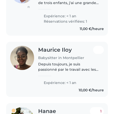
de trois enfants, j'ai une grande
(1)
habitude des plus petits et de
leur rythme au quotidien. De
Expérience: < 1 an
plus, mon expérience
Réservations vérifiées: 1
professionnelle dans l'hôtellerie-
11,00 €/heure
restauration..
Maurice Iloy
Babysitter in Montpellier
Depuis toujours, je suis
passionné par le travail avec les
enfants, je suis très à l’aise et j’ai
une bonne expérience du baby-
Expérience: < 1 an
sitting auprès d’enfants âgés de
10,00 €/heure
4 à 9 ans. Je suis issue..
Hanae
1