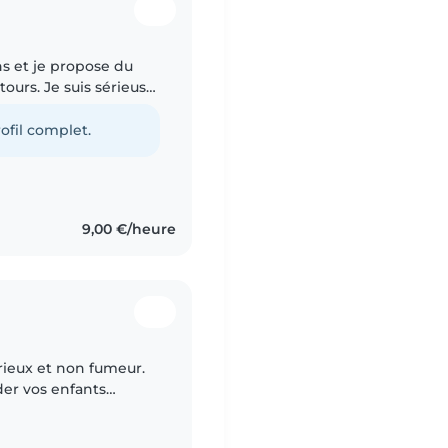
ans et je propose du
ours. Je suis sérieuse,
enfants. J'ai
ofil complet.
9,00 €/heure
rieux et non fumeur.
der vos enfants
xpérience est la