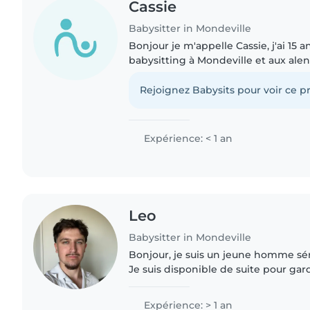
Cassie
Babysitter in Mondeville
Bonjour je m'appelle Cassie, j'ai 15 
babysitting à Mondeville et aux alent
responsable et j'aime m'occuper des 
l'habitude..
Rejoignez Babysits pour voir ce pr
Expérience: < 1 an
Leo
Babysitter in Mondeville
Bonjour, je suis un jeune homme sé
Je suis disponible de suite pour gar
lorsque vous en aurez besoin. Mon e
garde de mon petit frère..
Expérience: > 1 an