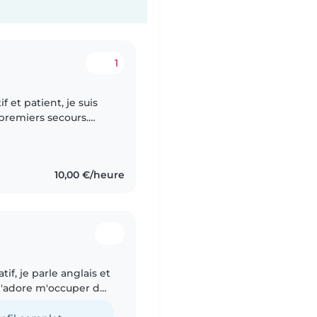
1
f et patient, je suis
 premiers secours.
fants, je suis à l'aise
10,00 €/heure
if, je parle anglais et
 j'adore m'occuper des
re. Mes passions