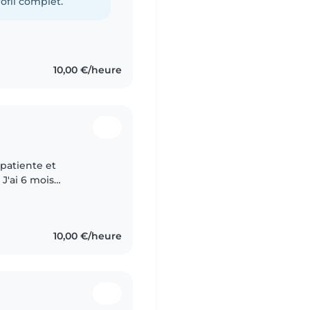
ofil complet.
10,00 €/heure
 patiente et
J'ai 6 mois
e suis prête à
ousiasme..
10,00 €/heure