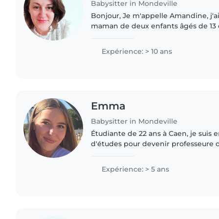
Babysitter in Mondeville
Bonjour, Je m'appelle Amandine, j'ai 33 ans et je suis
maman de deux enfants âgés de 13 et
actuellement en tant que surveillan
méridienne en école maternelle..
Expérience: > 10 ans
Emma
Babysitter in Mondeville
Étudiante de 22 ans à Caen, je suis
d'études pour devenir professeure d
aider le plus d'enfants possible. Je vous propose mes
services de babysitting..
Expérience: > 5 ans