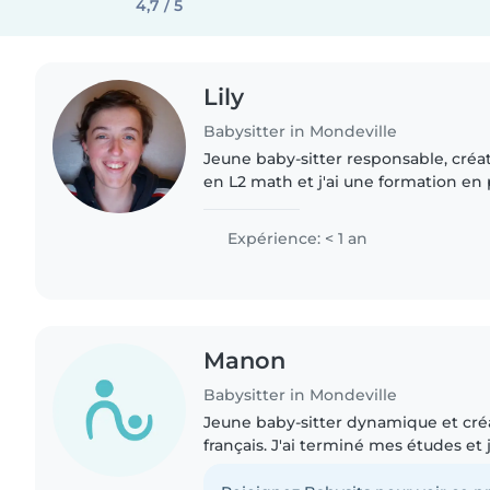
4,7 / 5
Lily
Babysitter in Mondeville
Jeune baby-sitter responsable, créati
en L2 math et j'ai une formation en
Bien que je débute dans la garde d'en
avec les..
Expérience: < 1 an
Manon
Babysitter in Mondeville
Jeune baby-sitter dynamique et créat
français. J'ai terminé mes études et
enfants en âge préscolaire et scolai