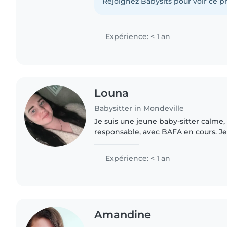
incluent..
Rejoignez Babysits pour voir ce pr
Expérience: < 1 an
Louna
Babysitter in Mondeville
Je suis une jeune baby-sitter calme,
responsable, avec BAFA en cours. Je 
d'expérience professionnelle, mais j
m'occuper de vos enfants avec enth
Expérience: < 1 an
Amandine