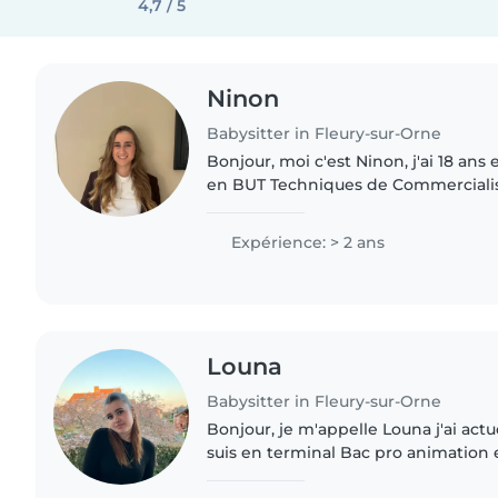
4,7 / 5
Ninon
Babysitter in Fleury-sur-Orne
Bonjour, moi c'est Ninon, j'ai 18 ans 
en BUT Techniques de Commercialisation. J'ai l
de m'occuper d'enfants, notamment
que je..
Expérience: > 2 ans
Louna
Babysitter in Fleury-sur-Orne
Bonjour, je m'appelle Louna j'ai actu
suis en terminal Bac pro animation e
J'adore travailler avec les enfants, j'