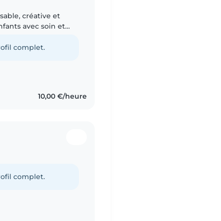
sable, créative et
nfants avec soin et
ns le baby-sitting, je
ofil complet.
10,00 €/heure
ofil complet.