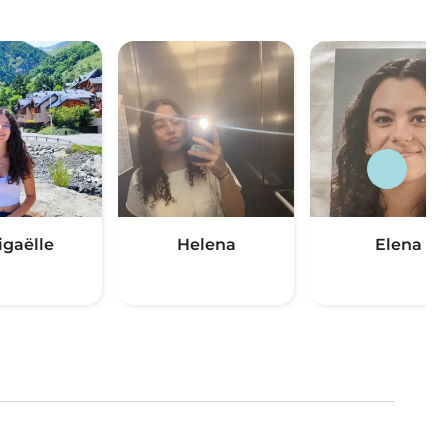
igaëlle
Helena
Elena