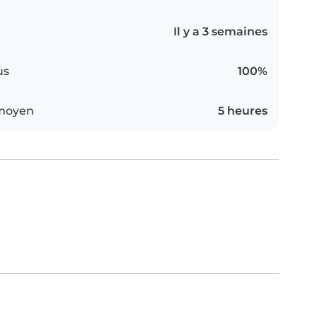
Il y a 3 semaines
us
100%
 moyen
5 heures