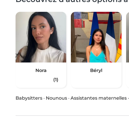
Nora
Béryl
(1)
Babysitters
·
Nounous
·
Assistantes maternelles