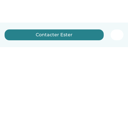
Contacter Ester
Français
Comment ça marche
Aide
Conditions et confidentialité
Tarifs