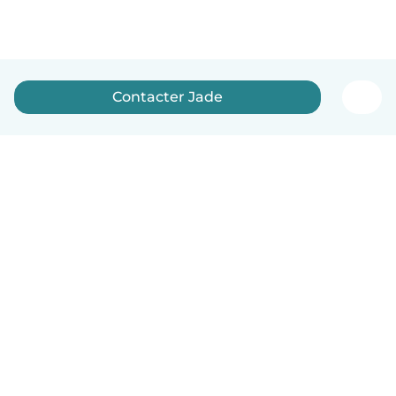
Contacter Jade
Français
Comment ça marche
Aide
Conditions et confidentialité
Tarifs
Coordonnées de l'entreprise