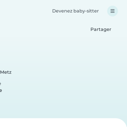
Devenez baby-sitter
Partager
-Metz
e
e