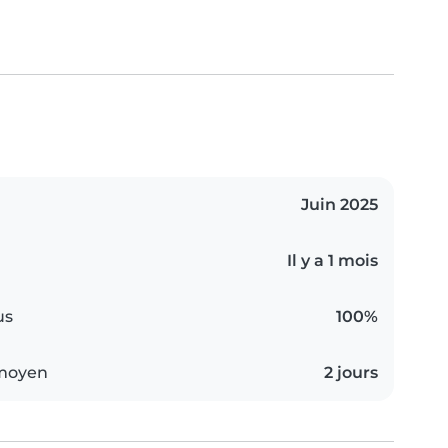
Juin 2025
Il y a 1 mois
us
100%
 moyen
2 jours