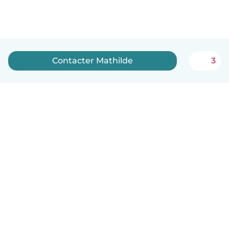
Contacter Mathilde
3
Français
Comment ça marche
Aide
Conditions et confidentialité
Tarifs
Coordonnées de l'entreprise