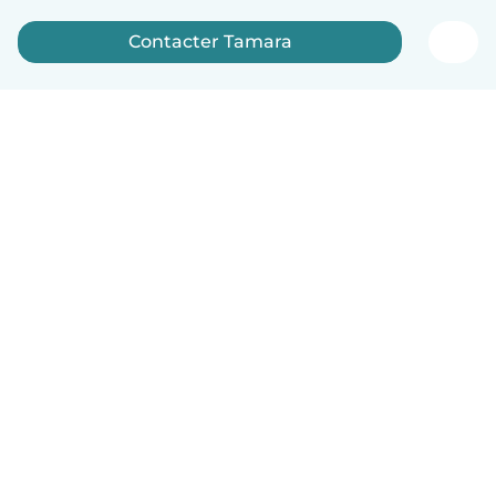
Contacter Tamara
Français
Comment ça marche
Aide
Conditions et confidentialité
Tarifs
Coordonnées de l'entreprise
Babysits pour les entreprises