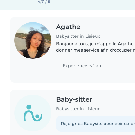
4,7 / 5
Agathe
Babysitter in Lisieux
Bonjour à tous, je m'appelle Agathe j
donner mes service afin d'occuper
de l'expérience et gagner un petit 
qu'étudiante...
Expérience: < 1 an
Baby-sitter
Babysitter in Lisieux
Rejoignez Babysits pour voir ce pr