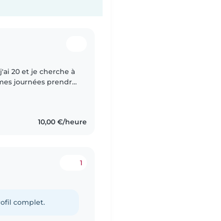
'ai 20 et je cherche à
 mes journées prendre
peu d'argent en tant
10,00 €/heure
1
ofil complet.