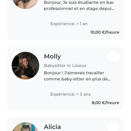
Bonjour, Je suis étudiante en bac
professionnel et en stage depuis
11 semaines aux DAME auprès
des enfants de 0/11 ans en
Expérience: > 1 an
situation de handicap. J’ai fait du
10,00 €/heure
babysitting avec des..
Molly
Babysitter in Lisieux
Bonjour ! J'aimerais travailler
comme baby-sitter en plus de
mes études. J'ai déjà de
l'expérience en gardant des
Expérience: > 3 ans
enfants de toutes âges et en
8,00 €/heure
travaillant avec des enfants
pendant..
Alicia