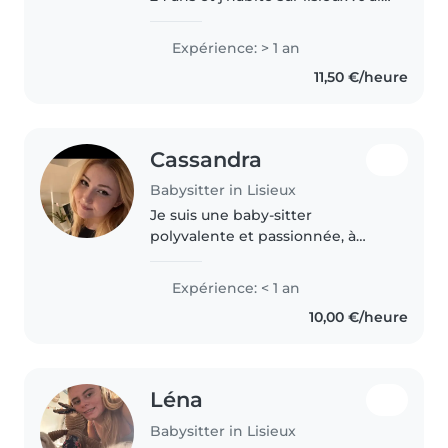
obtenu mon diplôme cap AEPE il
y a deux ans .J'ai effectué mon
Expérience: > 1 an
cursus pendant une année, en
11,50 €/heure
étant en apprentissage..
Cassandra
Babysitter in Lisieux
Je suis une baby-sitter
polyvalente et passionnée, à
l'aise avec tous les âges. Bilingue
en français, anglais, espagnol,
Expérience: < 1 an
hindi et italien, je propose
10,00 €/heure
activités créatives, jeux et aide..
Léna
Babysitter in Lisieux