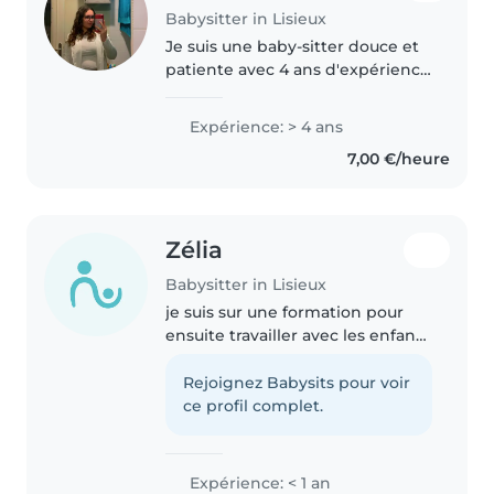
Babysitter in Lisieux
Je suis une baby-sitter douce et
patiente avec 4 ans d'expérience
auprès d'enfants de 1 à 10 ans.
Formée en premiers secours, j'ai
Expérience: > 4 ans
aidé des enfants avec autisme,
7,00 €/heure
diabète ou allergies...
Zélia
Babysitter in Lisieux
je suis sur une formation pour
ensuite travailler avec les enfants
je me suis déjà occupé ou
effectuer des stages avec les
Rejoignez Babysits pour voir
enfants
ce profil complet.
Expérience: < 1 an