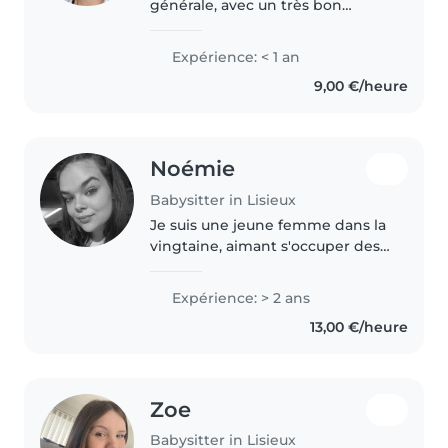
générale, avec un très bon
niveau. Je fais preuve de
beaucoup de persévérance et je
Expérience: < 1 an
suis assez perfectionniste. Je suis
9,00 €/heure
patiente, douce et surtout
bienveillante..
Noémie
Babysitter in Lisieux
Je suis une jeune femme dans la
vingtaine, aimant s'occuper des
enfants. J'ai 2 ans d'expérience
en garde d'enfants,
Expérience: > 2 ans
principalement avec les tout-
13,00 €/heure
petits et les enfants d'âge
scolaire...
Zoe
Babysitter in Lisieux