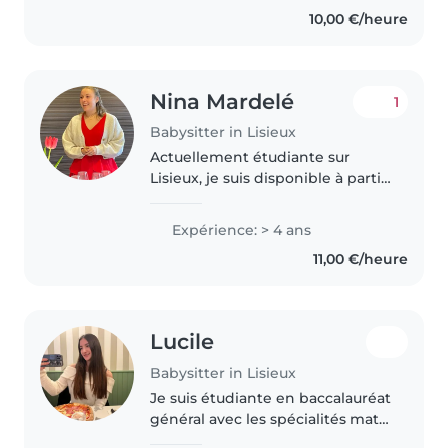
10,00 €/heure
Nina Mardelé
1
Babysitter in Lisieux
Actuellement étudiante sur
Lisieux, je suis disponible à partir
de 16h40 du lundi au jeudi, de
12h30 les vendredi et 1 week-end
Expérience: > 4 ans
sur 2. Mon diplôme BAFA
11,00 €/heure
(expériences en centre de
loisirs),..
Lucile
Babysitter in Lisieux
Je suis étudiante en baccalauréat
général avec les spécialités math
et anglais. J'ai une légère