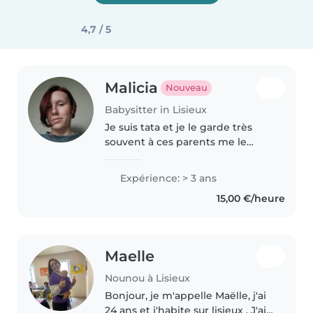
4,7 / 5
Malicia
Nouveau
Babysitter in Lisieux
Je suis tata et je le garde très
souvent à ces parents me le
laisse les yeux fermés
Expérience: > 3 ans
15,00 €/heure
Maelle
Nounou à Lisieux
Bonjour, je m'appelle Maëlle, j'ai
24 ans et j'habite sur lisieux . J'ai