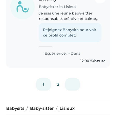
Babysitter in Lisieux
Je suis une jeune baby-sitter
responsable, créative et calme,
avec 2 ans d'expérience. J'ai
gardé des enfants de tous les
Rejoignez Babysits pour voir
âges, des tout-petits aux
ce profil complet.
adolescents. Je parle français et..
Expérience: > 2 ans
12,00 €/heure
1
2
Babysits
Baby-sitter
Lisieux