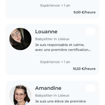
expérience avec des jeunes
Expérience: > 1 an
enfants car je suis la plus grande
9,00 €/heure
de la famille et j'ai..
Louanne
Babysitter in Lisieux
Je suis responsable et calme,
avec une première certification
en secourisme, j'ai ma formation
SST .Appréciant le dessin, la
Expérience: < 1 an
musique et les jeux, j'adapte
10,53 €/heure
facilement mes activités..
Amandine
Babysitter in Lisieux
Je suis une élève de première