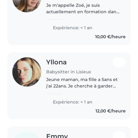
Je m'appelle Zoé, je suis
actuellement en formation dans
le domaine de
l'accompagnement à la
Expérience: < 1 an
personne. Sérieuse, douce et à
10,00 €/heure
l'écoute, j'aime m'occuper des
enfants et veiller à leur..
Yllona
Babysitter in Lisieux
Jeune maman, ma fille a 5ans et
j'ai 22ans. Je cherche à garder
vos enfants à votre domicile. Je
suis calme, attentive et patiente,
Expérience: < 1 an
avec une expérience variée
12,00 €/heure
auprès des enfants de..
Emmy