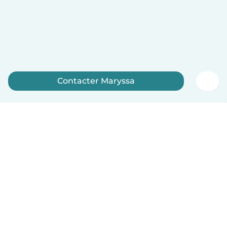
Contacter Maryssa
Inscrivez-vous maintenant
Français
Comment ça marche
Aide