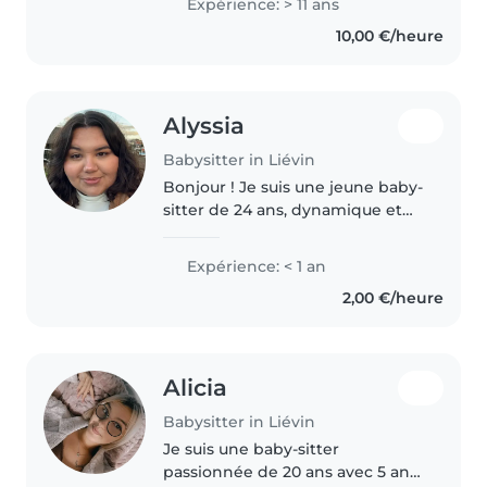
Expérience: > 11 ans
enfants aussi ,je sais prendre
10,00 €/heure
soin des bébés et faire..
Alyssia
Babysitter in Liévin
Bonjour ! Je suis une jeune baby-
sitter de 24 ans, dynamique et
responsable. Bien que je n'aie
pas encore d'expérience
Expérience: < 1 an
professionnelle, j'ai de
2,00 €/heure
l'expérience avec les enfants de
tous..
Alicia
Babysitter in Liévin
Je suis une baby-sitter
passionnée de 20 ans avec 5 ans