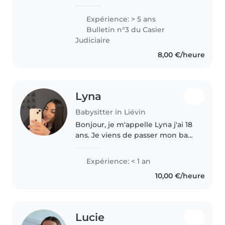
d'expérience, à l'aise avec les
enfants de tous âges. Titulaire
Expérience: > 5 ans
d'un BAFA, d'une certification
Bulletin n°3 du Casier
PSC1 et SST, je suis prête à..
Judiciaire
8,00 €/heure
Lyna
Babysitter in Liévin
Bonjour, je m'appelle Lyna j'ai 18
ans. Je viens de passer mon bac,
ST2S. Je suis à la recherche d'un
job étudiant cet été car je
Expérience: < 1 an
souhaite rentrer en école
10,00 €/heure
d'infirmière en septembre...
Lucie