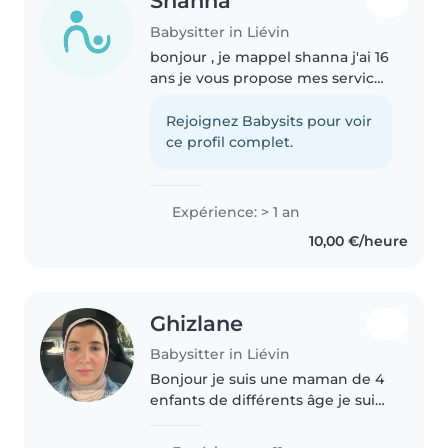
Shanna
Babysitter in Liévin
bonjour , je mappel shanna j'ai 16
ans je vous propose mes services
en tant que baby sitter , j'ai un
petit frère de 2 ans avec le quel
Rejoignez Babysits pour voir
je passe mon temps a jouer ,
ce profil complet.
dessiner , faires..
Expérience: > 1 an
10,00 €/heure
Ghizlane
Babysitter in Liévin
Bonjour je suis une maman de 4
enfants de différents âge je suis
responsable comme j’ai de
l’expérience avec les bébé et les