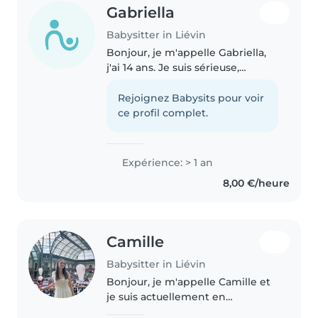
Gabriella
Babysitter in Liévin
Bonjour, je m'appelle Gabriella,
j'ai 14 ans. Je suis sérieuse,
patiente et j'aime m'occuper des
enfants. Je peux jouer avec eux,
Rejoignez Babysits pour voir
faire des activités et les aider
ce profil complet.
pour les devoirs...
Expérience: > 1 an
8,00 €/heure
Camille
Babysitter in Liévin
Bonjour, je m'appelle Camille et
je suis actuellement en
terminale et je souhaite faire une