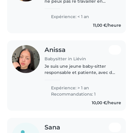
ne peux pas re travailler en
intérim, j'ai été animatrice
périscolaire, donc j'ai de
Expérience: < 1 an
l'expérience avec les enfants,
11,00 €/heure
j'adore les travaux manuels ou..
Anissa
Babysitter in Liévin
Je suis une jeune baby-sitter
responsable et patiente, avec de
l'expérience en garde d'enfants,
principalement avec des tout-
Expérience: > 1 an
petits et des enfants d'âge
Recommandations: 1
préscolaire. Je suis actuellement..
10,00 €/heure
Sana