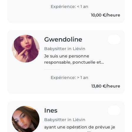
licence en professorat des écoles
Expérience: < 1 an
à la rentrée. J'ai une grande
10,00 €/heure
famille et j'ai toujours..
Gwendoline
Babysitter in Liévin
Je suis une personne
responsable, ponctuelle et
douce. J'ai l'habitude d'être en
contact avec des enfants et
Expérience: > 1 an
j'adore proposer des activités
13,80 €/heure
créatives, des activités
sensorielles, ainsi..
Ines
Babysitter in Liévin
ayant une opération de prévue je