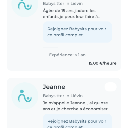
Babysitter in Liévin
Âgée de 15 ans j'adore les
enfants je peux leur faire à
manger donner leur bains aider
pour faire leur devoirs les coiffer
Rejoignez Babysits pour voir
ou leur faire des coiffure et jouer
ce profil complet.
avec eux ...je suis une..
Expérience: < 1 an
15,00 €/heure
Jeanne
Babysitter in Liévin
Je m'appelle Jeanne, j'ai quinze
ans et je cherche a économiser
de l'argent pour mes études
mais également pour un voyage
Rejoignez Babysits pour voir
que je prévois depuis peu. J'ai
ce profil complet.