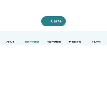
Carte
Accueil
Rechercher
Réservations
Messages
Favoris
Français
Comment ça marche
Aide
Conditions et confidentialité
Tarifs
Coordonnées de l'entreprise