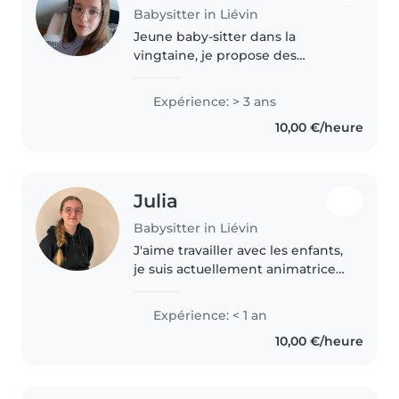
Babysitter in Liévin
Jeune baby-sitter dans la
vingtaine, je propose des
services de garde d'enfants à
votre domicile. Avec environ 2
Expérience: > 3 ans
ans d'expérience auprès des
10,00 €/heure
tout-petits (bébés, enfants en
bas âge..
Julia
Babysitter in Liévin
J'aime travailler avec les enfants,
je suis actuellement animatrice
en périscolaire dans une école
maternelle et je dispose aussi du
Expérience: < 1 an
BAFA. J'aimerais faire du
10,00 €/heure
babysitting pendants..