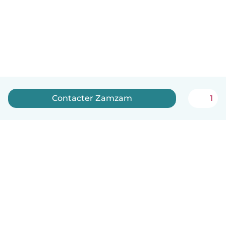
Contacter Zamzam
1
Français
Comment ça marche
Aide