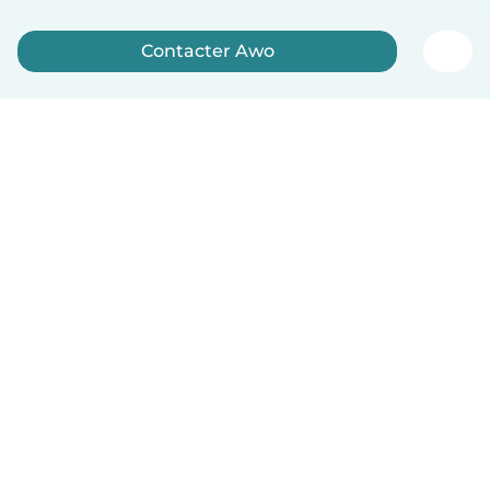
Contacter Awo
Inscrivez-vous maintenant
Français
Comment ça marche
Aide
Conditions et confidentialité
Tarifs
Coordonnées de l'entreprise