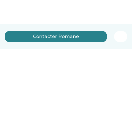
Contacter Romane
Français
Comment ça marche
Aide
Conditions et confidentialité
Tarifs