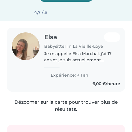
4,7 / 5
Elsa
1
Babysitter in La Vieille-Loye
Je m'appelle Elsa Marchal, j'ai 17
ans et je suis actuellement
lycéenne. Je viens d'une grande
famille, ce qui fait que j'ai grandi
Expérience: < 1 an
entourée de nombreux frères,
6,00 €/heure
sœurs, neveux et nièces...
Dézoomer sur la carte pour trouver plus de
résultats.