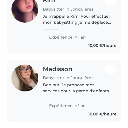
Kim
Babysitter in Jonquières
Je m'appelle Kim. Pour effectuer
mon babysitting je me déplace
en scooter ou alors mes parents
peuvent m'emmener, je suis
Expérience: < 1 an
quelqu'un de confiance je serai
10,00 €/heure
ravie que vous me l'accordiez...
Madisson
Babysitter in Jonquières
Bonjour, Je propose mes
services pour la garde d'enfants
à domicile, que ce soit en temps
partiel ou à temps plein. Je peux
Expérience: > 1 an
m'occuper d'enfants à partir de 3
10,00 €/heure
ans. Sérieuse, douce..