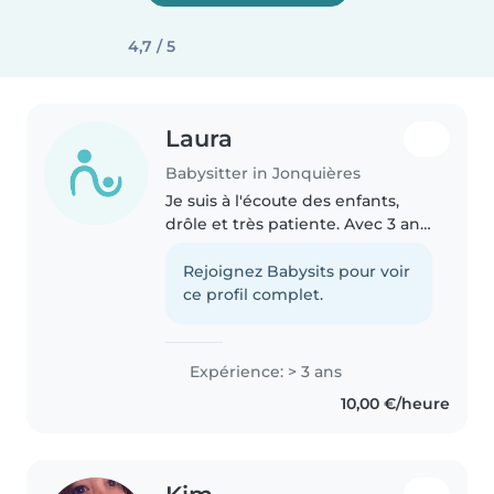
4,7 / 5
Laura
Babysitter in Jonquières
Je suis à l'écoute des enfants,
drôle et très patiente. Avec 3 ans
d'expérience dans
l'accompagnement des tout-
Rejoignez Babysits pour voir
petits jusqu'aux écoliers, je
ce profil complet.
propose dessin, lecture et
travaux manuels...
Expérience: > 3 ans
10,00 €/heure