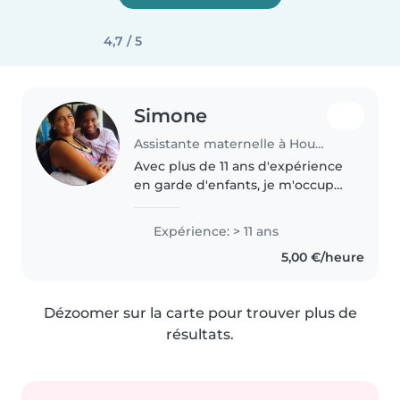
4,7 / 5
Simone
Assistante maternelle à Houilles
Avec plus de 11 ans d'expérience
en garde d'enfants, je m'occupe
avec joie des bébés, des tout-
petits et des enfants d'âge
Expérience: > 11 ans
préscolaire. Titulaire d'un
5,00 €/heure
agrément pour 4 enfants et
certifiée..
Dézoomer sur la carte pour trouver plus de
résultats.