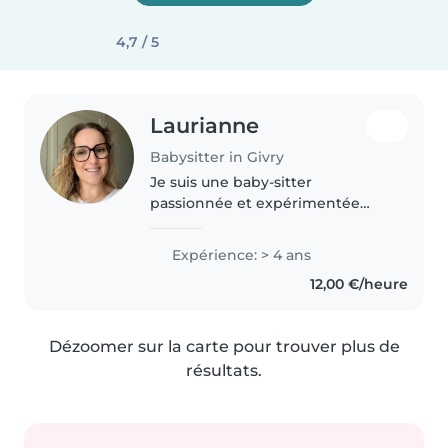
4,7 / 5
Laurianne
Babysitter in Givry
Je suis une baby-sitter
passionnée et expérimentée
avec plus de 4 ans d'expérience
avec les enfants de tous âges. J'ai
Expérience: > 4 ans
une certification en petite
12,00 €/heure
enfance (Cap AEPE) et je suis à
l'aise..
Dézoomer sur la carte pour trouver plus de
résultats.