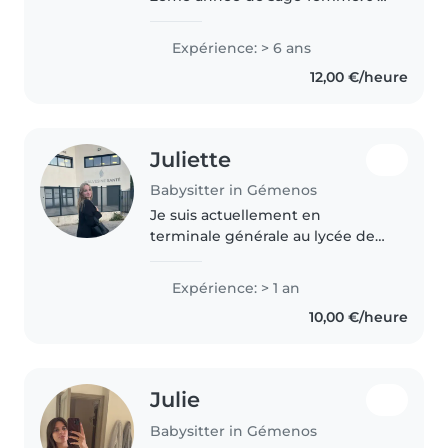
donc une vraie facilitée auprès
des enfants et surtout des
Expérience: > 6 ans
nouveaux nés. Je fais du baby-
12,00 €/heure
sitting depuis que j'ai l'âge..
Juliette
Babysitter in Gémenos
Je suis actuellement en
terminale générale au lycée de
gemenos. J'ai fait plusieurs fois
du baby-sitting de manière
Expérience: > 1 an
ponctuel et j'ai des animaux
10,00 €/heure
depuis petite je suis très
motivée...
Julie
Babysitter in Gémenos