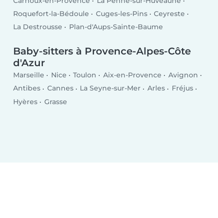
Carnoux-en-Provence
La Penne-sur-Huveaune
Roquefort-la-Bédoule
Cuges-les-Pins
Ceyreste
La Destrousse
Plan-d'Aups-Sainte-Baume
Baby-sitters à Provence-Alpes-Côte
d'Azur
Marseille
Nice
Toulon
Aix-en-Provence
Avignon
Antibes
Cannes
La Seyne-sur-Mer
Arles
Fréjus
Hyères
Grasse