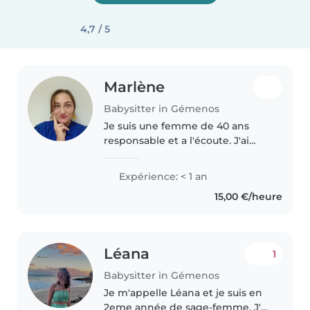
4,7 / 5
Marlène
Babysitter in Gémenos
Je suis une femme de 40 ans
responsable et a l'écoute. J'ai
une fille âgé de 12ans. J'aurais
aimé avoir plusieurs enfants et la
Expérience: < 1 an
vie en a fait autrement, pour moi
15,00 €/heure
garder vos enfants..
Léana
1
Babysitter in Gémenos
Je m'appelle Léana et je suis en
2eme année de sage-femme. J'ai