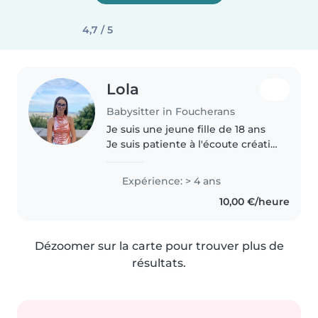
4,7 / 5
Lola
Babysitter in Foucherans
Je suis une jeune fille de 18 ans
Je suis patiente à l'écoute créatif
prête à m'adapter à chaque
situation et chaque famille J'ai eu
Expérience: > 4 ans
la chance de grandir avec une
10,00 €/heure
maman nourrice depuis..
Dézoomer sur la carte pour trouver plus de
résultats.