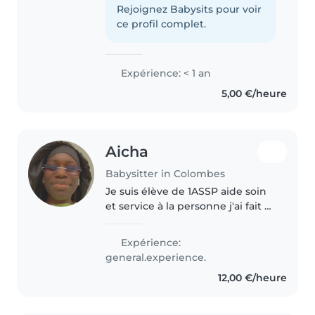
avec soin et attention.
Rejoignez Babysits pour voir
Actuellement au collège, je suis
ce profil complet.
certifié en premiers secours..
Expérience: < 1 an
5,00 €/heure
Aicha
Babysitter in Colombes
Je suis élève de 1ASSP aide soin
et service à la personne j'ai fait 2
stage dans 2 crèche différente
en seconde .et j'aimerais en faire
Expérience:
un métier.j'aime beaucoup les
general.experience.
enfant et je cherche..
12,00 €/heure