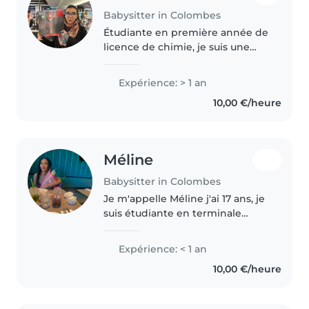
Babysitter in Colombes
Étudiante en première année de
licence de chimie, je suis une
personne sérieuse, patiente et
bienveillante. J'apprécie le
Expérience: > 1 an
contact avec les enfants et je
10,00 €/heure
suis toujours à leur écoute...
Méline
Babysitter in Colombes
Je m'appelle Méline j'ai 17 ans, je
suis étudiante en terminale
générale. Ma famille me décrit
comme une fille dynamique qui
Expérience: < 1 an
a beaucoup de joie de vivre mais
10,00 €/heure
également sérieuse lorsqu'il..