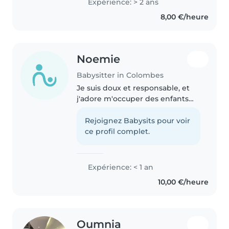
Expérience: > 2 ans
8,00 €/heure
Noemie
Babysitter in Colombes
Je suis doux et responsable, et
j'adore m'occuper des enfants
d'âge préscolaire et scolaire. je
peux occupe vos enfants avec le
Rejoignez Babysits pour voir
dessin, la lecture et des jeux
ce profil complet.
créatifs. À l'aise avec..
Expérience: < 1 an
10,00 €/heure
Oumnia