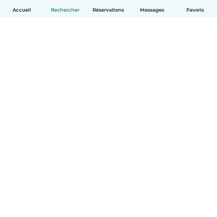
Accueil
Rechercher
Réservations
Messages
Favoris
Français
Comment ça marche
Aide
Conditions et confidentialité
Tarifs
Coordonnées de l'entreprise
Babysits pour les entreprises
Les normes communautaires