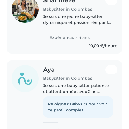
Shahineze
Babysitter in Colombes
Je suis une jeune baby-sitter
dynamique et passionnée par les
enfants. Avec 4 ans d'expérience,
j'ai travaillé avec des enfants de 3
Expérience: > 4 ans
à 16 ans. Je parle français et
10,00 €/heure
j'adore lire, jouer..
Aya
Babysitter in Colombes
Je suis une baby-sitter patiente
et attentionnée avec 2 ans
d'expérience auprès des tout-
petits et des enfants d'âge
Rejoignez Babysits pour voir
scolaire. Douée pour le dessin, la
ce profil complet.
lecture et les activités
manuelles,..