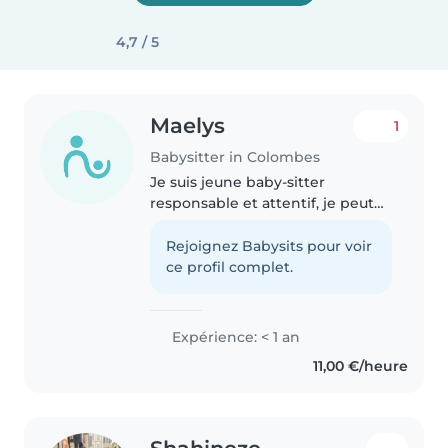
4,7 / 5
Maelys
1
Babysitter in Colombes
Je suis jeune baby-sitter
responsable et attentif, je peut
m'occuper de vos enfants avec
patience et bienveillance.
Rejoignez Babysits pour voir
Certifié en premiers secours, je
ce profil complet.
suis à l'aise avec les enfants..
Expérience: < 1 an
11,00 €/heure