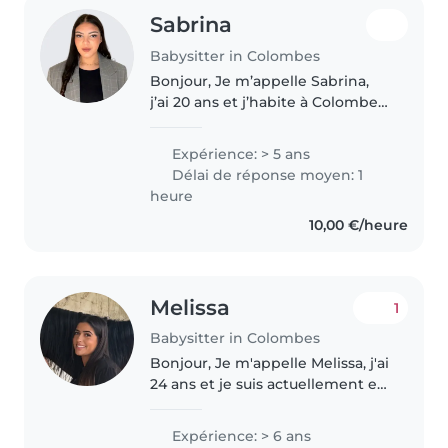
Sabrina
Babysitter in Colombes
Bonjour, Je m’appelle Sabrina,
j’ai 20 ans et j’habite à Colombes.
Je serais ravie de garder vos
enfants. Je suis une personne
Expérience: > 5 ans
dynamique, souriante et
Délai de réponse moyen: 1
responsable, et j’ai l’habitude..
heure
10,00 €/heure
Melissa
1
Babysitter in Colombes
Bonjour, Je m'appelle Melissa, j'ai
24 ans et je suis actuellement en
Master 2 en Santé et Sécurité au
Travail après avoir obtenue une
Expérience: > 6 ans
Licence Santé. Depuis l'âge de 17