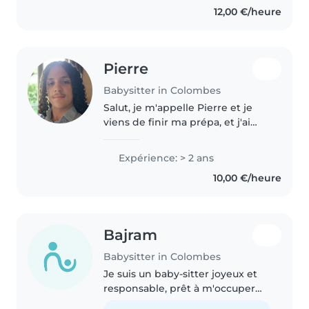
12,00 €/heure
ans, je me..
Pierre
Babysitter in Colombes
Salut, je m'appelle Pierre et je
viens de finir ma prépa, et j'ai
envie de voir autre chose que
des maths. J'ai 21 ans et suis très
Expérience: > 2 ans
curieux donc prêt à
10,00 €/heure
accompagner les enfants dans..
Bajram
Babysitter in Colombes
Je suis un baby-sitter joyeux et
responsable, prêt à m'occuper
responsablement de vos enfants