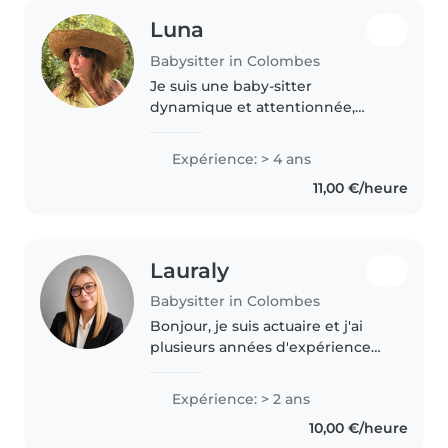
Luna
Babysitter in Colombes
Je suis une baby-sitter
dynamique et attentionnée,
avec 4 ans d'expérience dans la
garde d'enfants de tous âges. Je
Expérience: > 4 ans
parle couramment anglais et
11,00 €/heure
français, et j'aime partager des
histoires,..
Lauraly
Babysitter in Colombes
Bonjour, je suis actuaire et j'ai
plusieurs années d'expérience
auprès des enfants. J'ai travaillé
comme baby-sitter et animatrice
Expérience: > 2 ans
en centre aéré, ce qui m'a
10,00 €/heure
permis de développer des..