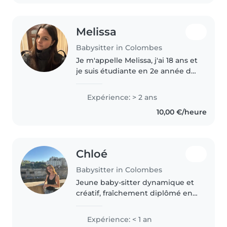
Melissa
Babysitter in Colombes
Je m'appelle Melissa, j'ai 18 ans et
je suis étudiante en 2e année de
BTS Commerce International. J'ai
l'habitude de m'occuper
Expérience: > 2 ans
d'enfants : j'ai déjà fait plusieurs
10,00 €/heure
babysittings dans..
Chloé
Babysitter in Colombes
Jeune baby-sitter dynamique et
créatif, fraîchement diplômé en
droit et finance, je suis prêt à
m'occuper de vos enfants avec
Expérience: < 1 an
enthousiasme. Je parle français